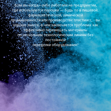
Если вы когда—либо работали на предприятии,
где используются порошки — будь то в пищевой,
фармацевтической, химической
промышленности или производстве пластмасс, - вы
хорошо знаете, в чем заключается проблема: как
эффективно перемещать материалы
по нескольким технологическим линиям без
постоянной
переделки оборудования?