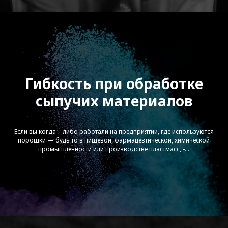
Гибкость при обработке
сыпучих материалов
STEER-CaCO3 processing with
Omega 60 Gen-Next Twin Screw
Extruders
Если вы когда—либо работали на предприятии, где используются
порошки — будь то в пищевой, фармацевтической, химической
промышленности или производстве пластмасс, -...