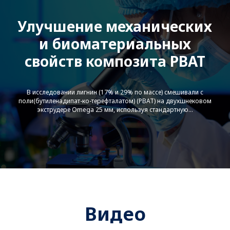
Улучшение механических
Indpro-Dense Phase Pneumatic
и биоматериальных
Conveying
свойств композита PBAT
В исследовании лигнин (17% и 29% по массе) смешивали с
поли(бутиленадипат-ко-терефталатом) (PBAT) на двухшнековом
экструдере Omega 25 мм, используя стандартную...
Starlinger Bottle To Bottle
Technology